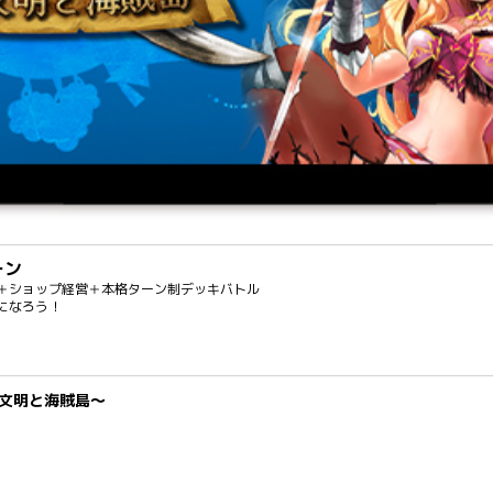
ーン
＋ショップ経営＋本格ターン制デッキバトル
になろう！
文明と海賊島～