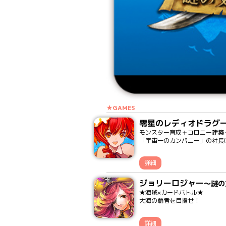
★GAMES
零星のレディオドラグ
モンスター育成＋コロニー建築
「宇宙一のカンパニー」の社長
詳細
ジョリーロジャー
～謎の
★海賊×カードバトル★
大海の覇者を目指せ！
詳細