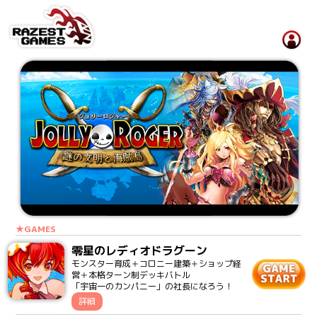
★GAMES
零星のレディオドラグーン
モンスター育成＋コロニー建築＋ショップ経
営＋本格ターン制デッキバトル
「宇宙一のカンパニー」の社長になろう！
詳細